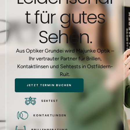
t für gutes
Sehen.
Aus Optiker Grundei wird Majunke Optik –
Ihr vertrauter Partner für Brillen,
Kontaktlinsen und Sehtests in Ostfildern-
Ruit.
JETZT TERMIN BUCHEN
SEHTEST
KONTAKTLINSEN
BRILLENBERATUNG