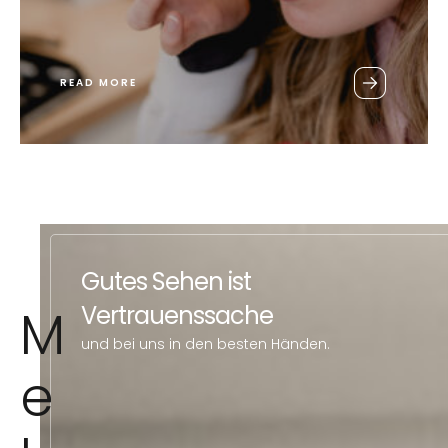
READ MORE
Gutes Sehen ist
M
Vertrauenssache
und bei uns in den besten Händen.
e